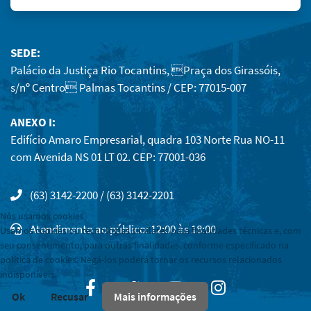
SEDE:
Palácio da Justiça Rio Tocantins, Praça dos Girassóis,
s/nº Centro Palmas Tocantins / CEP: 77015-007
ANEXO I:
Edifício Amaro Empresarial, quadra 103 Norte Rua NO-11
com Avenida NS 01 LT 02. CEP: 77001-036
(63) 3142-2200 / (63) 3142-2201
Nós usamos cookies
Atendimento ao público: 12:00 às 18:00
Usamos cookies ou tecnologias similares para finalidades técnicas e, com
seu consentimento, para outras finalidades, conforme especificado na
política de cookies. Negá-los poderá tornar os recursos relacionados
indisponíveis.
Facebook
Twitter
Youtube
Instagram
Ok
Recusar
Mais informações