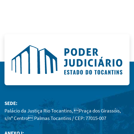
SEDE:
Palácio da Justiça Rio Tocantins, Praça dos Girassóis,
s/nº Centro Palmas Tocantins / CEP: 77015-007
ANEXO I: