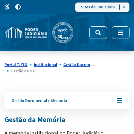
para
para
do
4
Mudar
Sites do Judiciário
para
site
o
modo
nsivo
de
5
alto
contraste
Portal TJ/TO
Institucional
Gestão Documental e Memória
Gestão da Memória
Gestão Documental e Memória
Gestão da Memória
A memória institucional no Poder Judiciário