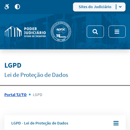
para
para
do
4
Mudar
Sites do Judiciário
para
site
o
modo
nsivo
de
5
alto
contraste
LGPD
Lei de Proteção de Dados
Portal TJ/TO
LGPD
LGPD - Lei de Proteção de Dados