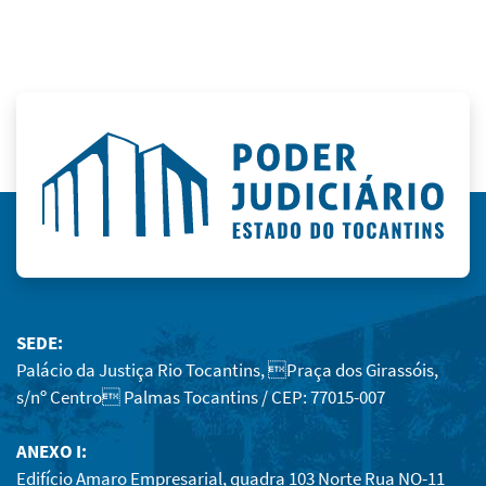
SEDE:
Palácio da Justiça Rio Tocantins, Praça dos Girassóis,
s/nº Centro Palmas Tocantins / CEP: 77015-007
ANEXO I:
Edifício Amaro Empresarial, quadra 103 Norte Rua NO-11