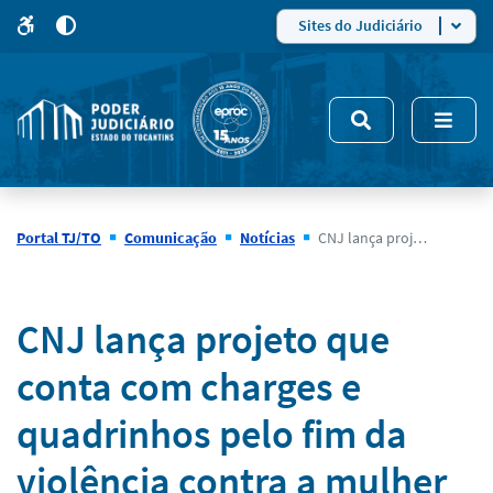
para
para
do
4
Mudar
Sites do Judiciário
para
site
o
modo
nsivo
de
5
alto
contraste
Portal TJ/TO
Comunicação
Notícias
CNJ lança projeto que conta com charges e quadrinhos pelo fim da violência contra a mulher
Notícias
CNJ lança projeto que
conta com charges e
quadrinhos pelo fim da
violência contra a mulher