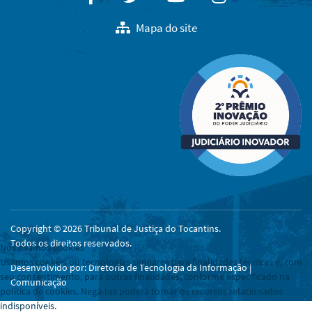
Mapa do site
Copyright © 2026 Tribunal de Justiça do Tocantins.
Todos os direitos reservados.
Nós usamos cookies
Usamos cookies ou tecnologias similares para finalidades técnicas e, com
Desenvolvido por: Diretoria de Tecnologia da Informação |
seu consentimento, para outras finalidades, conforme especificado na
Comunicação
política de cookies. Negá-los poderá tornar os recursos relacionados
indisponíveis.