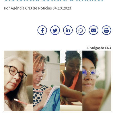
Por Agência CNJ de Notícias 04.10.2023
Facebook
Twitter
LinkedIn
WhatsApp
Enviar
Im
por
ma
Divulgação CNJ
E-
mail