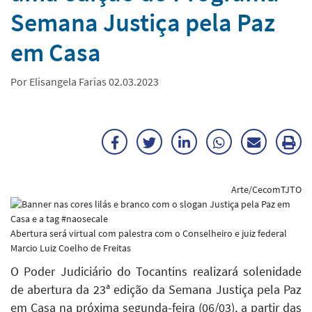
Semana Justiça pela Paz
em Casa
Por Elisangela Farias 02.03.2023
Facebook
Twitter
LinkedIn
WhatsApp
Enviar
Im
por
ma
Arte/CecomTJTO
E-
mail
Abertura será virtual com palestra com o Conselheiro e juiz federal
Marcio Luiz Coelho de Freitas
O Poder Judiciário do Tocantins realizará solenidade
de abertura da 23ª edição da Semana Justiça pela Paz
em Casa na próxima segunda-feira (06/03), a partir das