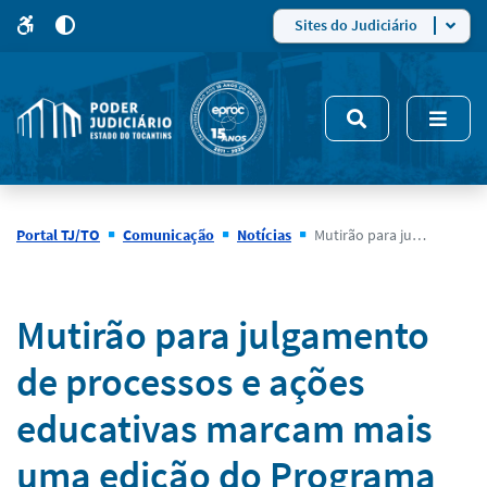
para
para
do
4
Mudar
Sites do Judiciário
para
site
o
modo
nsivo
de
5
alto
contraste
Portal TJ/TO
Comunicação
Notícias
Mutirão para julgamento de processos e ações educativas marcam mais uma edição do Programa Semana Justiça pela Paz em Casa
Notícias
Mutirão para julgamento
de processos e ações
educativas marcam mais
uma edição do Programa