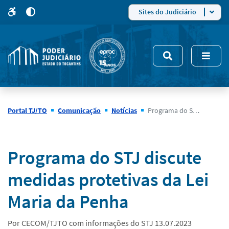
para
para
do
4
Mudar
Sites do Judiciário
para
site
o
modo
nsivo
de
5
alto
contraste
Portal TJ/TO
Comunicação
Notícias
Programa do STJ discute medidas protetivas da Lei Maria da Penha
Notícias
Programa do STJ discute
medidas protetivas da Lei
Maria da Penha
Por CECOM/TJTO com informações do STJ 13.07.2023