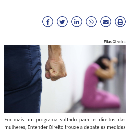
Facebook
Twitter
LinkedIn
WhatsApp
Enviar
Im
por
ma
Elias Oliveira
E-
mail
Em mais um programa voltado para os direitos das
mulheres, Entender Direito trouxe a debate as medidas