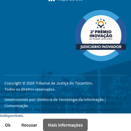
Copyright © 2026 Tribunal de Justiça do Tocantins.
Todos os direitos reservados.
Nós usamos cookies
Usamos cookies ou tecnologias similares para finalidades técnicas e, com
Desenvolvido por: Diretoria de Tecnologia da Informação |
seu consentimento, para outras finalidades, conforme especificado na
Comunicação
política de cookies. Negá-los poderá tornar os recursos relacionados
indisponíveis.
Ok
Recusar
Mais informações