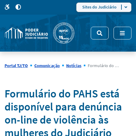
para
para
do
4
Mudar
Sites do Judiciário
para
site
o
modo
nsivo
de
5
alto
contraste
Portal TJ/TO
Comunicação
Notícias
Formulário do PAHS está disponível para denúncia on-line de violência às mulheres do Judiciário tocantinense
Notícias
Formulário do PAHS está
disponível para denúncia
on-line de violência às
mulheres do Judiciário