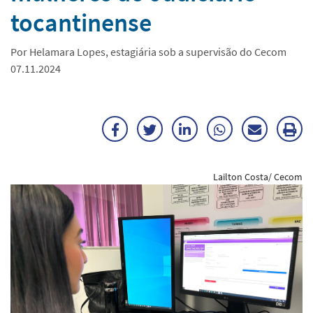
tocantinense
Por Helamara Lopes, estagiária sob a supervisão do Cecom
07.11.2024
Facebook
Twitter
LinkedIn
WhatsApp
Enviar
Im
por
ma
Lailton Costa/ Cecom
E-
mail