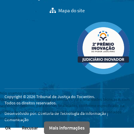
Mapa do site
Nós usamos cookies
Copyright © 2026 Tribunal de Justiça do Tocantins.
Usamos cookies ou tecnologias similares para finalidades técnicas e, com
Todos os direitos reservados.
seu consentimento, para outras finalidades, conforme especificado na
política de cookies. Negá-los poderá tornar os recursos relacionados
Desenvolvido por: Diretoria de Tecnologia da Informação |
indisponíveis.
Comunicação
Ok
Recusar
Mais informações