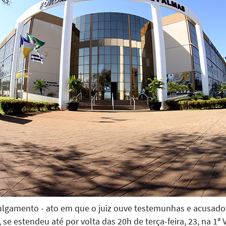
julgamento - ato em que o juiz ouve testemunhas e acusado
e estendeu até por volta das 20h de terça-feira, 23, na 1ª 