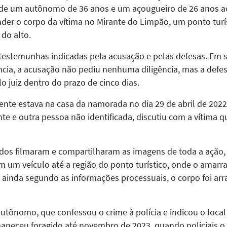
 de um autônomo de 36 anos e um açougueiro de 26 anos 
der o corpo da vítima no Mirante do Limpão, um ponto turí
 do alto.
testemunhas indicadas pela acusação e pelas defesas. Em 
ncia, a acusação não pediu nenhuma diligência, mas a defes
o juiz dentro do prazo de cinco dias.
nte estava na casa da namorada no dia 29 de abril de 202
e outra pessoa não identificada, discutiu com a vítima q
os filmaram e compartilharam as imagens de toda a ação, 
m um veículo até a região do ponto turístico, onde o amarra
ainda segundo as informações processuais, o corpo foi arr
utônomo, que confessou o crime à polícia e indicou o local
maneceu foragido até novembro de 2023, quando policiais 