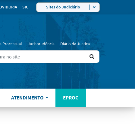
ra
UVIDORIA
SIC
Sites do Judiciário
a Processual
Jurisprudência
Diário da Justiça
Ir
ers for results.
para
o
resultado
ATENDIMENTO
EPROC