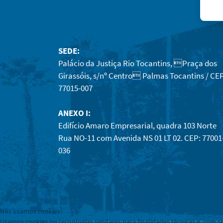
SEDE:
Palácio da Justiça Rio Tocantins, Praça dos
Girassóis, s/nº Centro Palmas Tocantins / CEP
77015-007
ANEXO I:
Edifício Amaro Empresarial, quadra 103 Norte
Rua NO-11 com Avenida NS 01 LT 02. CEP: 77001
036
Nós usamos cookies
Usamos cookies ou tecnologias similares para finalidades técnicas e, com s