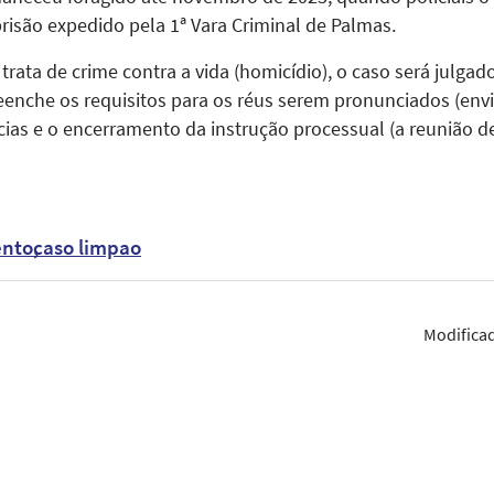
são expedido pela 1ª Vara Criminal de Palmas.
trata de crime contra a vida (homicídio), o caso será julgad
eenche os requisitos para os réus serem pronunciados (env
ncias e o encerramento da instrução processual (a reunião d
ento
caso limpao
Modifica