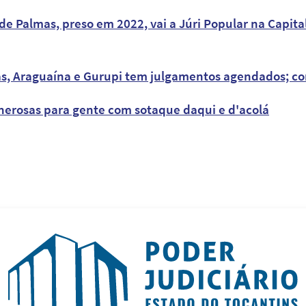
e Palmas, preso em 2022, vai a Júri Popular na Capita
s, Araguaína e Gurupi tem julgamentos agendados; con
enerosas para gente com sotaque daqui e d'acolá