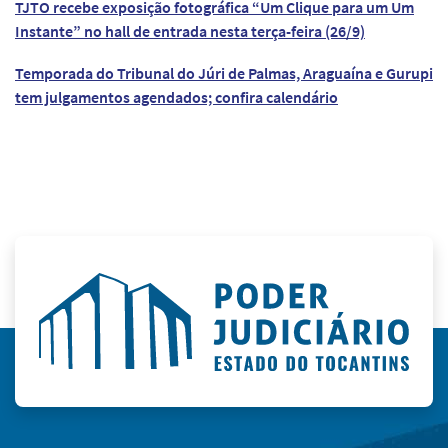
TJTO recebe exposição fotográfica “Um Clique para um Um
Instante” no hall de entrada nesta terça-feira (26/9)
Temporada do Tribunal do Júri de Palmas, Araguaína e Gurupi
tem julgamentos agendados; confira calendário