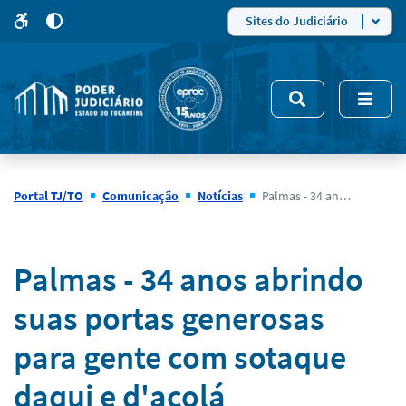
para
para
do
4
Mudar
Sites do Judiciário
para
site
o
modo
nsivo
de
5
alto
contraste
Portal TJ/TO
Comunicação
Notícias
Palmas - 34 anos abrindo suas portas generosas para gente com sotaque daqui e d'acolá
Notícias
Palmas - 34 anos abrindo
suas portas generosas
para gente com sotaque
daqui e d'acolá