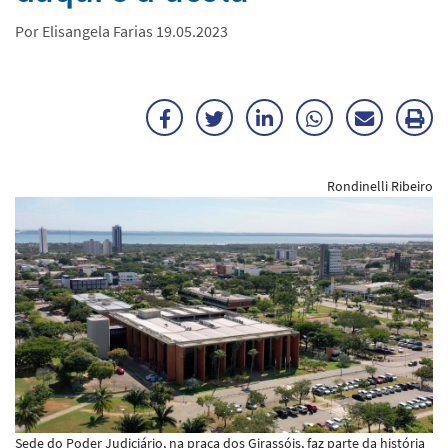
Por Elisangela Farias 19.05.2023
Facebook
Twitter
LinkedIn
WhatsApp
Enviar
Im
por
ma
Rondinelli Ribeiro
E-
mail
Sede do Poder Judiciário, na praça dos Girassóis, faz parte da história