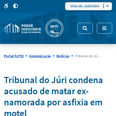
para
para
do
4
Mudar
Sites do Judiciário
para
site
o
modo
nsivo
de
5
alto
contraste
Portal TJ/TO
Comunicação
Notícias
Tribunal do Júri condena acusado de matar ex-namorada por asfixia em motel
Notícias
Tribunal do Júri condena
acusado de matar ex-
namorada por asfixia em
motel