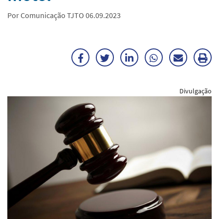
Por Comunicação TJTO 06.09.2023
Facebook
Twitter
LinkedIn
WhatsApp
Enviar
Im
por
ma
Divulgação
E-
mail