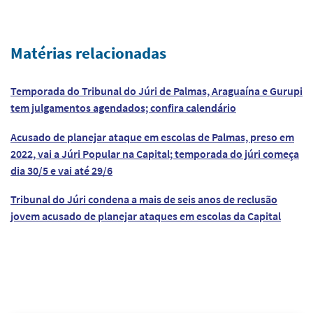
Matérias relacionadas
Temporada do Tribunal do Júri de Palmas, Araguaína e Gurupi
tem julgamentos agendados; confira calendário
Acusado de planejar ataque em escolas de Palmas, preso em
2022, vai a Júri Popular na Capital; temporada do júri começa
dia 30/5 e vai até 29/6
Tribunal do Júri condena a mais de seis anos de reclusão
jovem acusado de planejar ataques em escolas da Capital