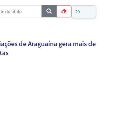
e do título
Mostrar #
COM_CONTENT_FORM_FILTER_SUBMIT
Limpar
ações de Araguaína gera mais de
ustas