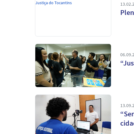
13.02.
Plen
06.09.
“Jus
13.09.
“Sem
cida