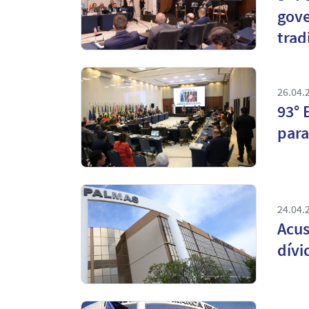
gove
trad
26.04.
93° 
para
24.04.
Acus
dívi