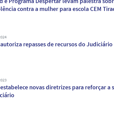
d e Programa Despertar levam palestra sobr
olência contra a mulher para escola CEM Tir
2024
autoriza repasses de recursos do Judiciário 
2023
estabelece novas diretrizes para reforçar a 
ciário