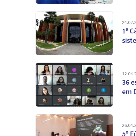
24.02.
1ª C
sist
12.04.
36 e
em D
26.04.
5º F