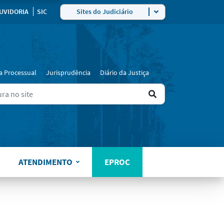
UVIDORIA
SIC
Sites do Judiciário
a Processual
Jurisprudência
Diário da Justiça
Ir
ers for results.
para
o
resultado
ATENDIMENTO
EPROC