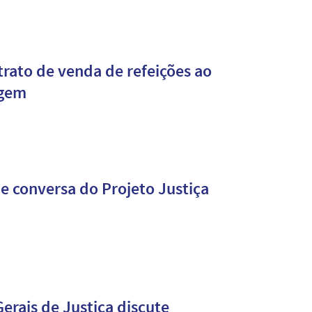
trato de venda de refeições ao
igem
de conversa do Projeto Justiça
erais de Justiça discute