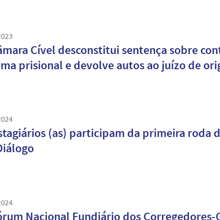
2023
âmara Cível desconstitui sentença sobre con
ema prisional e devolve autos ao juízo de or
2024
stagiários (as) participam da primeira roda 
iálogo
2024
órum Nacional Fundiário dos Corregedores-G