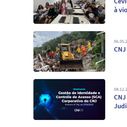
Cevi
à vi
06.05.
CNJ 
08.12.
CNJ 
Judi