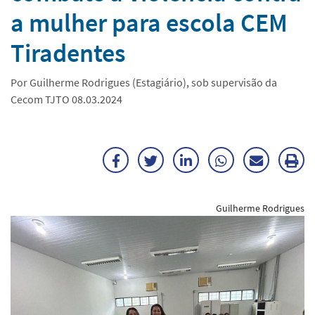
a mulher para escola CEM
Tiradentes
Por Guilherme Rodrigues (Estagiário), sob supervisão da
Cecom TJTO 08.03.2024
Facebook
Twitter
LinkedIn
WhatsApp
Enviar
Im
por
ma
Guilherme Rodrigues
E-
mail