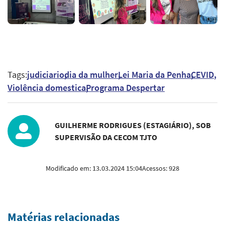
Tags:
judiciario
dia da mulher
Lei Maria da Penha
CEVID
Violência domestica
Programa Despertar
GUILHERME RODRIGUES (ESTAGIÁRIO), SOB
SUPERVISÃO DA CECOM TJTO
Modificado em:
13.03.2024 15:04
Acessos:
928
Matérias relacionadas