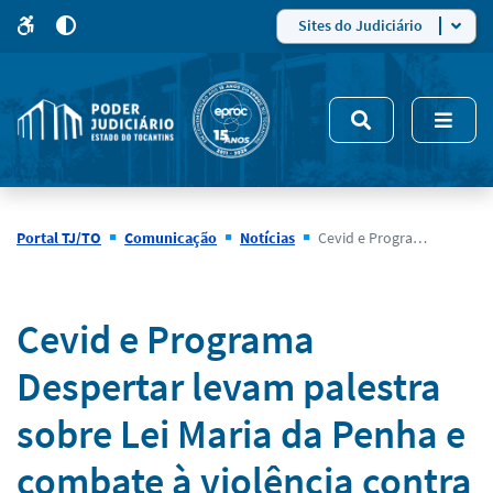
para
para
do
4
Mudar
Sites do Judiciário
para
site
o
modo
nsivo
de
5
alto
contraste
Portal TJ/TO
Comunicação
Notícias
Cevid e Programa Despertar levam palestra sobre Lei Maria da Penha e combate à violência contra a mulher para escola CEM Tiradentes
Notícias
Cevid e Programa
Despertar levam palestra
sobre Lei Maria da Penha e
combate à violência contra