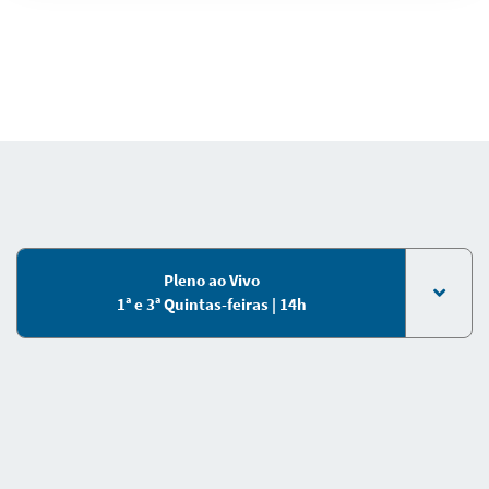
Pleno ao Vivo
1ª e 3ª Quintas-feiras | 14h