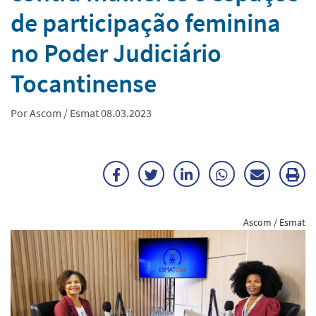
de participação feminina
no Poder Judiciário
Tocantinense
Por Ascom / Esmat 08.03.2023
Facebook
Twitter
LinkedIn
WhatsApp
Enviar
Im
por
ma
Ascom / Esmat
E-
mail