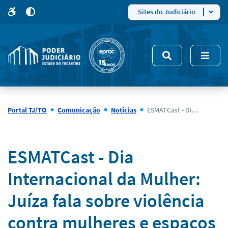
para
para
do
4
Mudar
Sites do Judiciário
para
site
o
modo
nsivo
de
5
alto
contraste
Portal TJ/TO
Comunicação
Notícias
ESMATCast - Dia Internacional da Mulher: Juíza fala sobre violência contra mulheres e espaços de participação feminina no Poder Judiciário Tocantinense
Notícias
ESMATCast - Dia
Internacional da Mulher:
Juíza fala sobre violência
contra mulheres e espaços