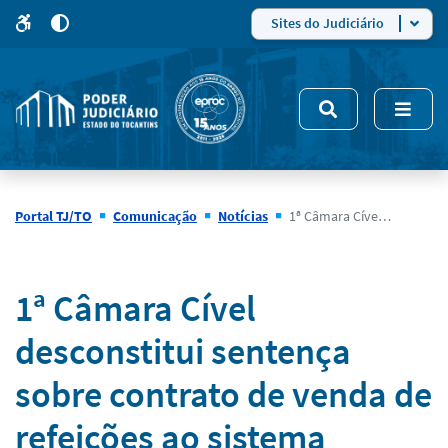
para
para
do
4
Mudar
Sites do Judiciário
para
site
o
modo
nsivo
de
5
alto
contraste
Portal TJ/TO
Comunicação
Notícias
1ª Câmara Cível desconstitui sentença sobre contrato de venda de refeições ao sistema prisional e devolve autos ao juízo de origem
Notícias
1ª Câmara Cível
desconstitui sentença
sobre contrato de venda de
refeições ao sistema