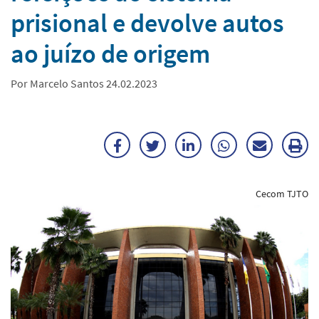
prisional e devolve autos
ao juízo de origem
Por Marcelo Santos 24.02.2023
Facebook
Twitter
LinkedIn
WhatsApp
Enviar
Im
por
ma
Cecom TJTO
E-
mail