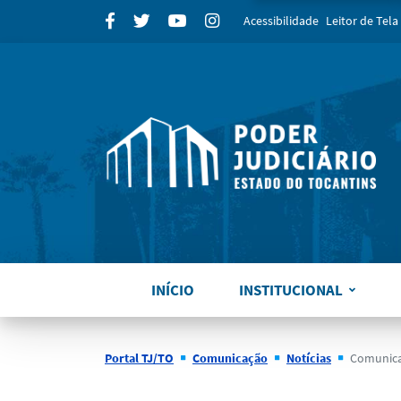
para
Facebook
Twitter
Youtube
Instagram
Acessibilidade
Leitor de Tela
INÍCIO
INSTITUCIONAL
Portal TJ/TO
Comunicação
Notícias
Comunicad