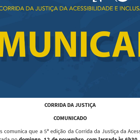
CORRIDA DA JUSTIÇA
COMUNICADO
ns comunica que a 5ª edição da Corrida da Justiça da Aces
izada no
domingo, 12 de novembro
,
com largada às 6h30
.