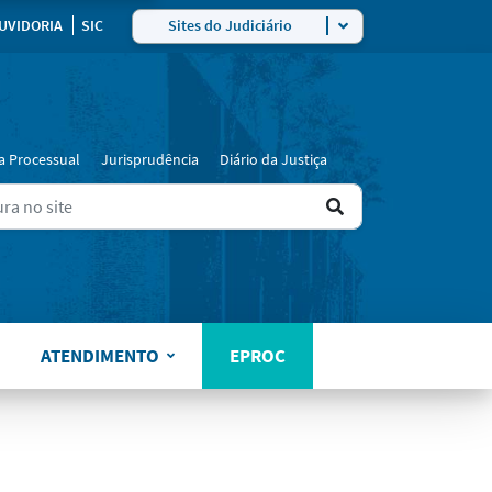
ra
UVIDORIA
SIC
Sites do Judiciário
a Processual
Jurisprudência
Diário da Justiça
Ir
ers for results.
para
o
resultado
ATENDIMENTO
EPROC