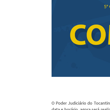
O Poder Judiciário do Tocanti
data e horário, agora será real