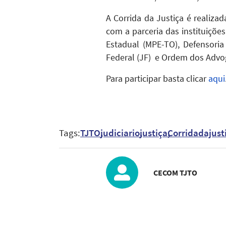
A Corrida da Justiça é realiza
com a parceria das instituiçõe
Estadual (MPE-TO), Defensoria
Federal (JF) e Ordem dos Advog
Para participar basta clicar
aqui
Tags:
TJTO
judiciario
justiça
Corridadajust
CECOM TJTO