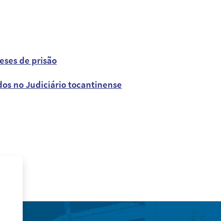
eses de prisão
s no Judiciário tocantinense