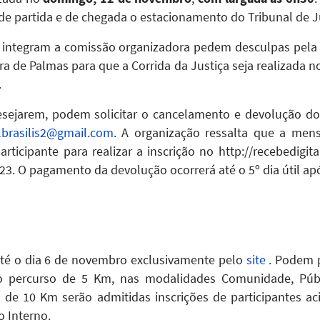
e partida e de chegada o estacionamento do Tribunal de Ju
ue integram a comissão organizadora pedem desculpas pela
 de Palmas para que a Corrida da Justiça seja realizada 
.
esejarem, podem solicitar o cancelamento e devolução do v
lbrasilis2@gmail.com
. A organização ressalta que a men
rticipante para realizar a inscrição no http://recebedigita
3. O pagamento da devolução ocorrerá até o 5º dia útil apó
até o dia 6 de novembro exclusivamente pelo
site
. Podem p
o percurso de 5 Km, nas modalidades Comunidade, Públ
o de 10 Km serão admitidas inscrições de participantes ac
o Interno.