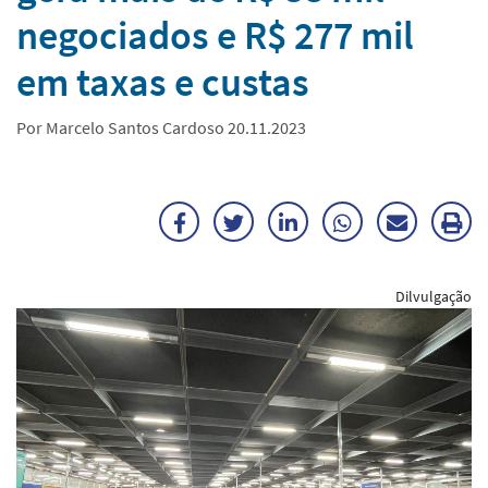
negociados e R$ 277 mil
em taxas e custas
Por Marcelo Santos Cardoso 20.11.2023
Facebook
Twitter
LinkedIn
WhatsApp
Enviar
Im
por
ma
Dilvulgação
E-
mail