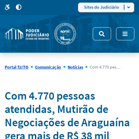
para
para
do
4
Mudar
Sites do Judiciário
para
site
o
modo
nsivo
de
5
alto
contraste
Portal TJ/TO
Comunicação
Notícias
Com 4.770 pessoas atendidas, Mutirão de Negociações de Araguaína gera mais de R$ 38 mil negociados e R$ 277 mil em taxas e custas
Notícias
Com 4.770 pessoas
atendidas, Mutirão de
Negociações de Araguaína
gera mais de R$ 38 mil