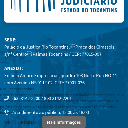
SEDE:
Palácio da Justiça Rio Tocantins, Praça dos Girassóis,
s/nº Centro Palmas Tocantins / CEP: 77015-007
ANEXO I:
Edifício Amaro Empresarial, quadra 103 Norte Rua NO-11
com Avenida NS 01 LT 02. CEP: 77001-036
Nós usamos cookies
Usamos cookies ou tecnologias similares para finalidades técnicas e, com
(63) 3142-2200 / (63) 3142-2201
seu consentimento, para outras finalidades, conforme especificado na
política de cookies. Negá-los poderá tornar os recursos relacionados
Atendimento ao público: 12:00 às 18:00
indisponíveis.
Ok
Recusar
Mais informações