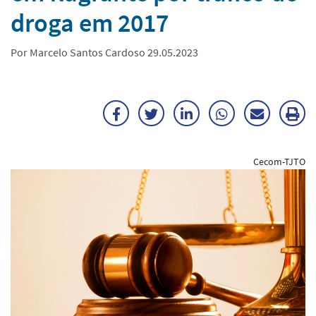
droga em 2017
Por Marcelo Santos Cardoso 29.05.2023
Facebook
Twitter
LinkedIn
WhatsApp
Enviar
Im
por
ma
Cecom-TJTO
E-
mail