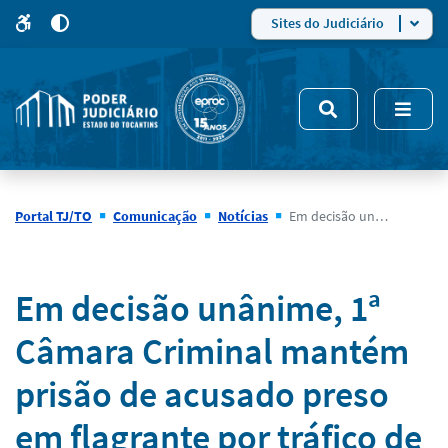
para
para
do
4
Mudar
Sites do Judiciário
para
site
o
modo
nsivo
de
5
alto
contraste
Portal TJ/TO
Comunicação
Notícias
Em decisão unânime, 1ª Câmara Criminal mantém prisão de acusado preso em flagrante por tráfico de droga em 2017
Notícias
Em decisão unânime, 1ª
Câmara Criminal mantém
prisão de acusado preso
em flagrante por tráfico de