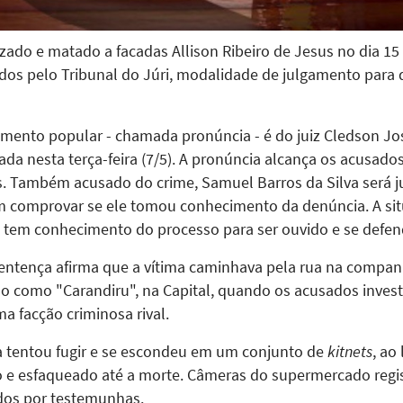
zado e matado a facadas Allison Ribeiro de Jesus no dia 15
gados pelo Tribunal do Júri, modalidade de julgamento par
mento popular - chamada pronúncia - é do juiz Cledson Jos
cada nesta terça-feira (7/5). A pronúncia alcança os acusad
s. Também acusado do crime, Samuel Barros da Silva será 
m comprovar se ele tomou conhecimento da denúncia. A situ
 tem conhecimento do processo para ser ouvido e se defen
sentença afirma que a vítima caminhava pela rua na compan
o como "Carandiru", na Capital, quando os acusados invest
a facção criminosa rival.
 tentou fugir e se escondeu em um conjunto de
kitnets
, ao
o e esfaqueado até a morte. Câmeras do supermercado regi
tados por testemunhas.