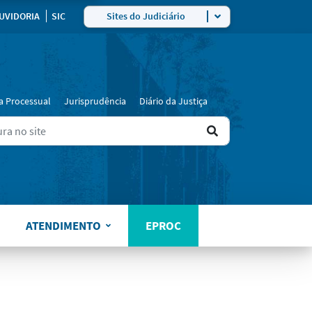
ra
UVIDORIA
SIC
Sites do Judiciário
a Processual
Jurisprudência
Diário da Justiça
Ir
ers for results.
para
o
resultado
ATENDIMENTO
EPROC