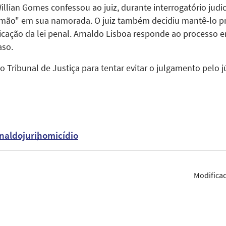
lian Gomes confessou ao juiz, durante interrogatório judi
 a mão" em sua namorada. O juiz também decidiu mantê-lo 
cação da lei penal. Arnaldo Lisboa responde ao processo e
aso.
o Tribunal de Justiça para tentar evitar o julgamento pelo
naldojuri
homicídio
Modifica