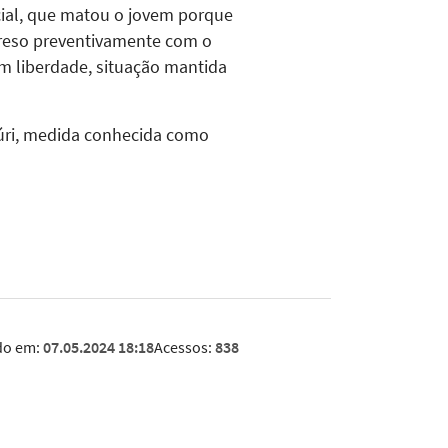
cial, que matou o jovem porque
preso preventivamente com o
m liberdade, situação mantida
 júri, medida conhecida como
do em:
07.05.2024 18:18
Acessos:
838