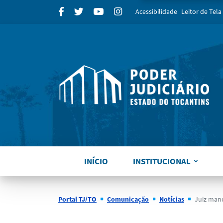
para
Facebook
Twitter
Youtube
Instagram
Acessibilidade
Leitor de Tela
INÍCIO
INSTITUCIONAL
Portal TJ/TO
Comunicação
Notícias
Juiz manda a júri pop