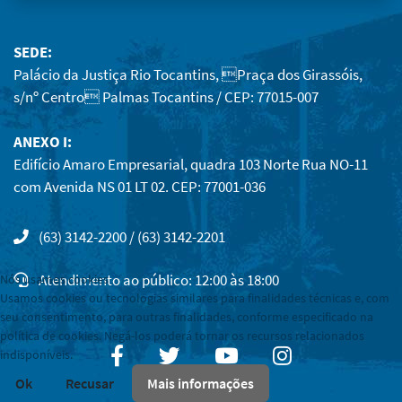
SEDE:
Palácio da Justiça Rio Tocantins, Praça dos Girassóis,
s/nº Centro Palmas Tocantins / CEP: 77015-007
ANEXO I:
Edifício Amaro Empresarial, quadra 103 Norte Rua NO-11
com Avenida NS 01 LT 02. CEP: 77001-036
(63) 3142-2200 / (63) 3142-2201
Atendimento ao público: 12:00 às 18:00
Nós usamos cookies
Usamos cookies ou tecnologias similares para finalidades técnicas e, com
seu consentimento, para outras finalidades, conforme especificado na
política de cookies. Negá-los poderá tornar os recursos relacionados
Facebook
Twitter
Youtube
Instagram
indisponíveis.
Ok
Recusar
Mais informações
Mapa do site