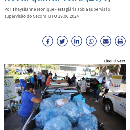
Por Thaysllanne Monique - estagiária sob a supervisão
supervisão do Cecom TJTO 19.06.2024
Facebook
Twitter
LinkedIn
WhatsApp
Enviar
Im
por
ma
Elias Oliveira
E-
mail