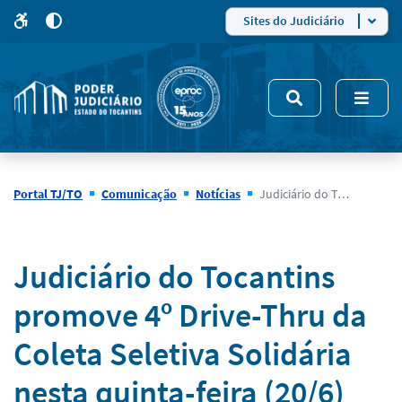
para
para
do
4
Mudar
Sites do Judiciário
para
site
o
modo
nsivo
de
5
alto
contraste
Portal TJ/TO
Comunicação
Notícias
Judiciário do Tocantins promove 4º Drive-Thru da Coleta Seletiva Solidária nesta quinta-feira (20/6)
Notícias
Judiciário do Tocantins
promove 4º Drive-Thru da
Coleta Seletiva Solidária
nesta quinta-feira (20/6)