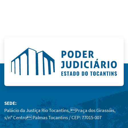
SEDE:
Palácio da Justiça Rio Tocantins, Praça dos Girassóis,
s/nº Centro Palmas Tocantins / CEP: 77015-007