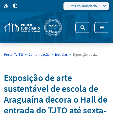
para
para
do
4
Mudar
Sites do Judiciário
para
site
o
modo
nsivo
de
5
alto
contraste
Portal TJ/TO
Comunicação
Notícias
Exposição de arte sustentável de escola de Araguaína decora o Hall de entrada do TJTO até sexta-feira (30)
Notícias
Exposição de arte
sustentável de escola de
Araguaína decora o Hall de
entrada do TJTO até sexta-