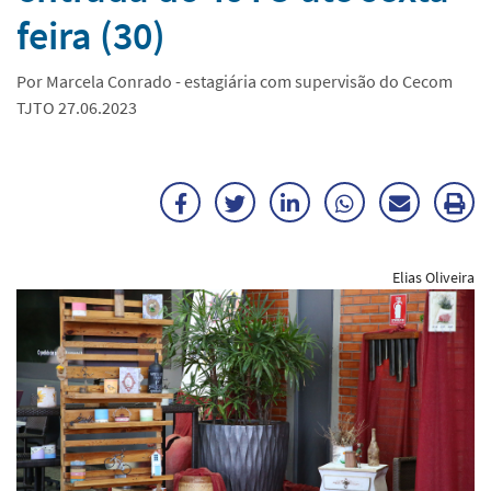
feira (30)
Por Marcela Conrado - estagiária com supervisão do Cecom
TJTO 27.06.2023
Facebook
Twitter
LinkedIn
WhatsApp
Enviar
Im
por
ma
Elias Oliveira
E-
mail