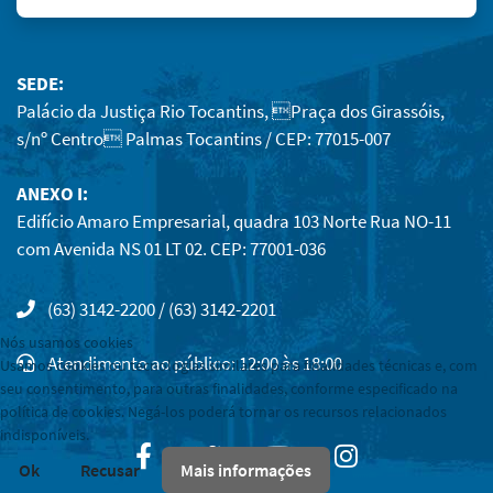
SEDE:
Palácio da Justiça Rio Tocantins, Praça dos Girassóis,
s/nº Centro Palmas Tocantins / CEP: 77015-007
ANEXO I:
Edifício Amaro Empresarial, quadra 103 Norte Rua NO-11
com Avenida NS 01 LT 02. CEP: 77001-036
(63) 3142-2200 / (63) 3142-2201
Nós usamos cookies
Atendimento ao público: 12:00 às 18:00
Usamos cookies ou tecnologias similares para finalidades técnicas e, com
seu consentimento, para outras finalidades, conforme especificado na
política de cookies. Negá-los poderá tornar os recursos relacionados
indisponíveis.
Facebook
Twitter
Youtube
Instagram
Ok
Recusar
Mais informações