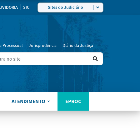
ra
UVIDORIA
SIC
Sites do Judiciário
a Processual
Jurisprudência
Diário da Justiça
Ir
ers for results.
para
o
resultado
ATENDIMENTO
EPROC