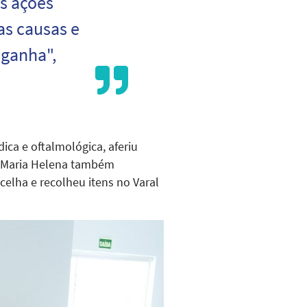
as ações
as causas e
 ganha",
ca e oftalmológica, aferiu
u. Maria Helena também
celha e recolheu itens no Varal