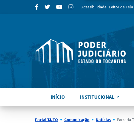
para
Facebook
Twitter
Youtube
Instagram
Acessibilidade
Leitor de Tela
INÍCIO
INSTITUCIONAL
Portal TJ/TO
Comunicação
Notícias
Parceria TJTO e Justiça 