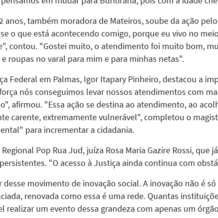
 pensamos em mudar para Buritirana, pois com a idade che
2 anos, também moradora de Mateiros, soube da ação pelos
isse o que está acontecendo comigo, porque eu vivo no mei
 contou. "Gostei muito, o atendimento foi muito bom, muit
e e roupas no varal para mim e para minhas netas".
tiça Federal em Palmas, Igor Itapary Pinheiro, destacou a im
força nós conseguimos levar nossos atendimentos com mais
do", afirmou. "Essa ação se destina ao atendimento, ao ac
 carente, extremamente vulnerável", completou o magistr
ntal" para incrementar a cidadania.
egional Pop Rua Jud, juíza Rosa Maria Gazire Rossi, que já
 persistentes. "O acesso à Justiça ainda continua com obst
 desse movimento de inovação social. A inovação não é só 
iada, renovada como essa é uma rede. Quantas instituições 
el realizar um evento dessa grandeza com apenas um órgão