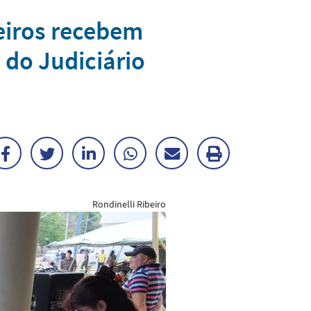
eiros recebem
 do Judiciário
Facebook
Twitter
LinkedIn
WhatsApp
Enviar
Imprimir
por
matéria
Rondinelli Ribeiro
E-
mail