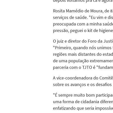
depois voltamos pra cá e agora
Rosita Mamédio de Moura, de 8
serviços de saúde. "Eu vim e d
preocupada com a minha saúde",
pressão, peguei o kit de higien
O juiz e diretor do Foro da Jus
"Primeiro, quando nós unimos 
regiões mais distantes do esta
de uma população extremamente
parceria com o TJTO é "fundame
A vice-coordenadora do Comitê R
sobre os avanços e os desafios
"É sempre muito bom participar
uma forma de cidadania diferenc
enfatizando que seria impossív