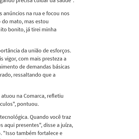
gando precisa cuidar da saúde".
 anúncios na rua e focou nos
o do mato, mas estou
o bonito, já tirei minha
portância da união de esforços.
 vigor, com mais presteza a
olhimento de demandas básicas
ado, ressaltando que a
 atuou na Comarca, refletiu
áculos", pontuou.
tecnológica. Quando você traz
aqui presentes", disse a juíza,
. "Isso também fortalece e