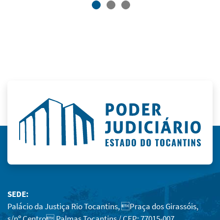
SEDE:
Palácio da Justiça Rio Tocantins, Praça dos Girassóis,
s/nº Centro Palmas Tocantins / CEP: 77015-007