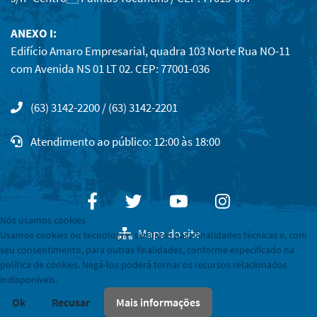
ANEXO I:
Edifício Amaro Empresarial, quadra 103 Norte Rua NO-11
com Avenida NS 01 LT 02. CEP: 77001-036
(63) 3142-2200 / (63) 3142-2201
Atendimento ao público: 12:00 às 18:00
Facebook
Twitter
Youtube
Instagram
Nós usamos cookies
Mapa do site
Usamos cookies ou tecnologias similares para finalidades técnicas e, com
seu consentimento, para outras finalidades, conforme especificado na
política de cookies. Negá-los poderá tornar os recursos relacionados
indisponíveis.
Ok
Recusar
Mais informações