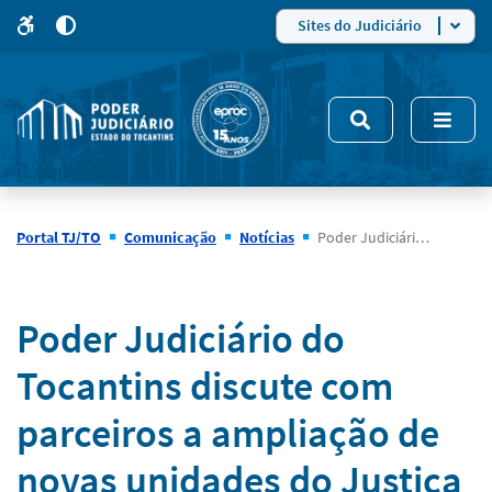
para
para
do
4
Mudar
Sites do Judiciário
para
site
o
modo
nsivo
de
5
alto
contraste
Portal TJ/TO
Comunicação
Notícias
Poder Judiciário do Tocantins discute com parceiros a ampliação de novas unidades do Justiça Bem Aqui em áreas estratégicas do Estado
Notícias
Poder Judiciário do
Tocantins discute com
parceiros a ampliação de
novas unidades do Justiça