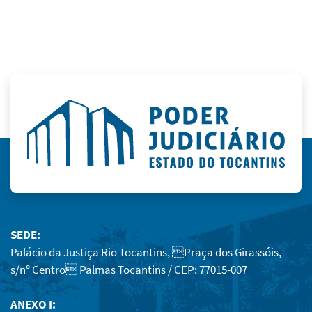
SEDE:
Palácio da Justiça Rio Tocantins, Praça dos Girassóis,
s/nº Centro Palmas Tocantins / CEP: 77015-007
ANEXO I: