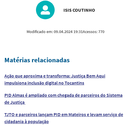
ISIS COUTINHO
Modificado em:
09.04.2024 19:31
Acessos:
770
Matérias relacionadas
Ação que aproxima e transforma: Justiça Bem Aqui
impulsiona inclusão digital no Tocantins
PID Almas é ampliado com chegada de parceiros do Sistema
de Justiça
TJTO e parceiros lançam PID em Mateiros e levam serviço de
cidadania à população