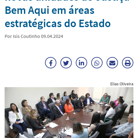
Bem Aqui em áreas
estratégicas do Estado
Por Isis Coutinho 09.04.2024
Facebook
Twitter
LinkedIn
WhatsApp
Enviar
Im
por
ma
Elias Oliveira
E-
mail