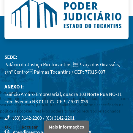
SEDE:
Palácio da Justiça Rio Tocantins, Praça dos Girassóis,
s/nº Centro Palmas Tocantins / CEP: 77015-007
ANEXO I:
Nós usamos cookies
Edifício Amaro Empresarial, quadra 103 Norte Rua NO-11
Usamos cookies ou tecnologias similares para finalidades técnicas e, com
com Avenida NS 01 LT 02. CEP: 77001-036
seu consentimento, para outras finalidades, conforme especificado na
política de cookies. Negá-los poderá tornar os recursos relacionados
(63) 3142-2200 / (63) 3142-2201
indisponíveis.
Ok
Recusar
Mais informações
Atendimento ao público: 12:00 às 18:00