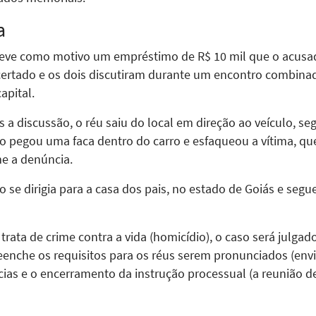
a
teve como motivo um empréstimo de R$ 10 mil que o acusa
certado e os dois discutiram durante um encontro combinad
apital.
a discussão, o réu saiu do local em direção ao veículo, seg
 pegou uma faca dentro do carro e esfaqueou a vítima, qu
e a denúncia.
se dirigia para a casa dos pais, no estado de Goiás e segue
trata de crime contra a vida (homicídio), o caso será julgad
eenche os requisitos para os réus serem pronunciados (env
ncias e o encerramento da instrução processual (a reunião d