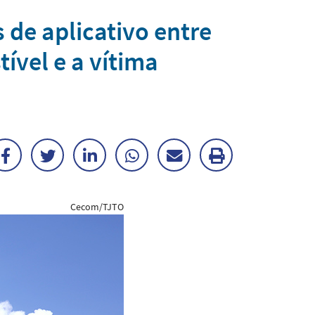
 de aplicativo entre
ível e a vítima
Facebook
Twitter
LinkedIn
WhatsApp
Enviar
Imprimir
por
matéria
Cecom/TJTO
E-
mail