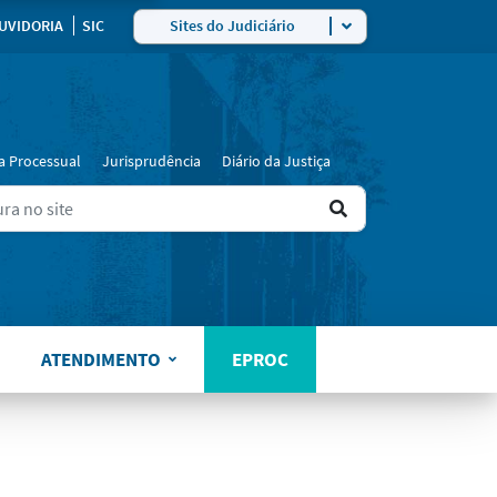
ra
UVIDORIA
SIC
Sites do Judiciário
a Processual
Jurisprudência
Diário da Justiça
Ir
ers for results.
para
o
resultado
ATENDIMENTO
EPROC