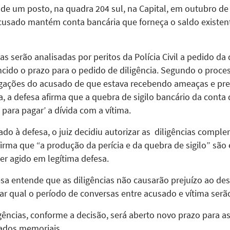
 de um posto, na quadra 204 sul, na Capital, em outubro de
usado mantém conta bancária que forneça o saldo existent
s serão analisadas por peritos da Polícia Civil a pedido da 
ncido o prazo para o pedido de diligência. Segundo o proces
legações do acusado de que estava recebendo ameaças e pre
, a defesa afirma que a quebra de sigilo bancário da conta 
para pagar’ a dívida com a vítima.
do à defesa, o juiz decidiu autorizar as diligências compl
irma que “a produção da perícia e da quebra de sigilo” são 
ter agido em legítima defesa.
esa entende que as diligências não causarão prejuízo ao d
ar qual o período de conversas entre acusado e vítima serão 
gências, conforme a decisão, será aberto novo prazo para as
mados memoriais.