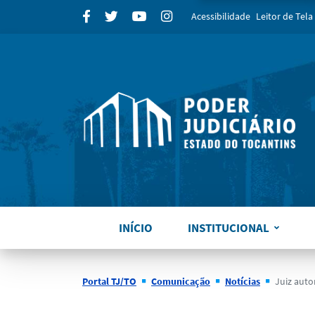
para
Facebook
Twitter
Youtube
Instagram
Acessibilidade
Leitor de Tela
INÍCIO
INSTITUCIONAL
Portal TJ/TO
Comunicação
Notícias
Juiz autoriza acesso a co