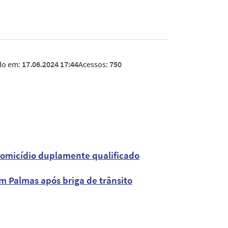
do em:
17.06.2024 17:44
Acessos:
750
homicídio duplamente qualificado
em Palmas após briga de trânsito