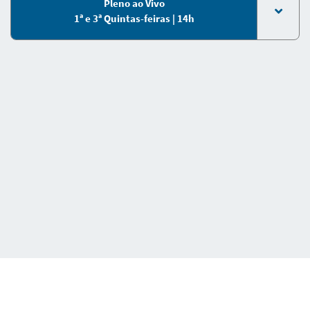
Pleno ao Vivo
1ª e 3ª Quintas-feiras | 14h