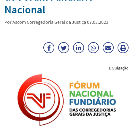
Nacional
Por Ascom Corregedoria Geral da Justiça 07.03.2023
Facebook
Twitter
LinkedIn
WhatsApp
Enviar
Im
por
ma
Divulgação
E-
mail