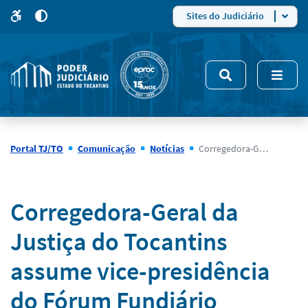
para
para
do
4
Mudar
Sites do Judiciário
para
site
o
modo
nsivo
de
5
alto
contraste
Portal TJ/TO
Comunicação
Notícias
Corregedora-Geral da Justiça do Tocantins assume vice-presidência do Fórum Fundiário Nacional
Notícias
Corregedora-Geral da
Justiça do Tocantins
assume vice-presidência
do Fórum Fundiário