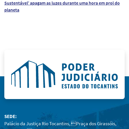
Sustentável’ apagam as luzes durante uma hora em prol do
planeta
SEDE:
Palácio da Justiça Rio Tocantins, Praça dos Girassóis,