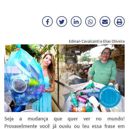
Facebook
Twitter
LinkedIn
WhatsApp
Enviar
Im
por
ma
Edinan Cavalcanti e Elias Oliveira
E-
mail
Seja a mudança que quer ver no mundo!
Provavelmente você já ouviu ou leu essa frase em