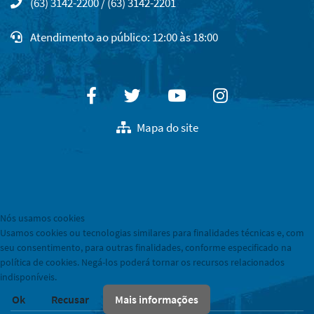
(63) 3142-2200 / (63) 3142-2201
Atendimento ao público: 12:00 às 18:00
Facebook
Twitter
Youtube
Instagram
Mapa do site
Nós usamos cookies
Usamos cookies ou tecnologias similares para finalidades técnicas e, com
seu consentimento, para outras finalidades, conforme especificado na
política de cookies. Negá-los poderá tornar os recursos relacionados
indisponíveis.
Ok
Recusar
Mais informações