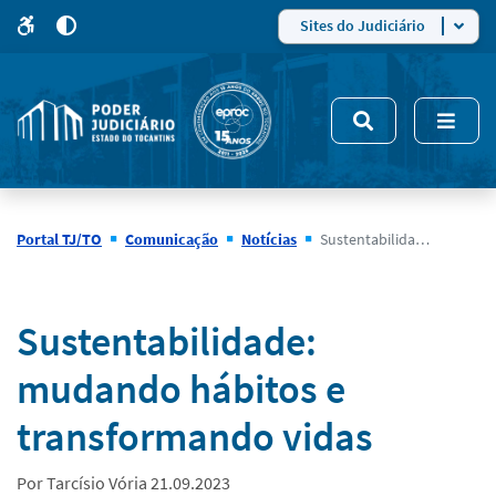
para
para
do
4
Mudar
Sites do Judiciário
para
site
o
modo
nsivo
de
5
alto
contraste
Portal TJ/TO
Comunicação
Notícias
Sustentabilidade: mudando hábitos e transformando vidas
Notícias
Sustentabilidade:
mudando hábitos e
transformando vidas
Por Tarcísio Vória 21.09.2023