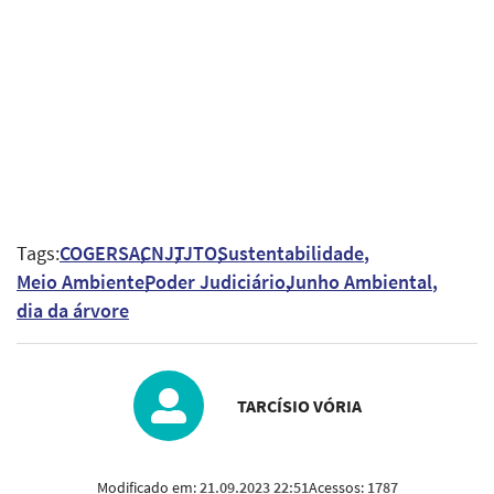
Tags:
COGERSA
CNJ
TJTO
Sustentabilidade
Meio Ambiente
Poder Judiciário
Junho Ambiental
dia da árvore
TARCÍSIO VÓRIA
Modificado em:
21.09.2023 22:51
Acessos:
1787