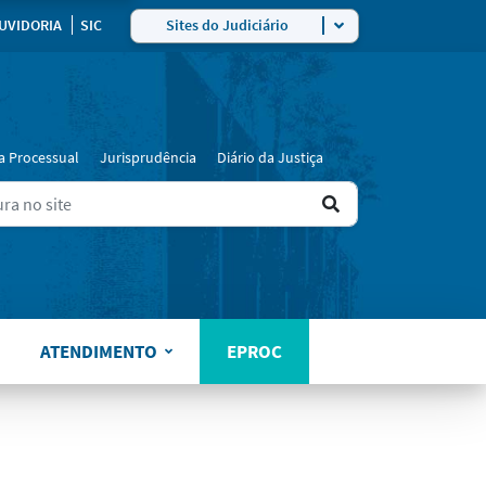
UVIDORIA
SIC
Sites do Judiciário
a Processual
Jurisprudência
Diário da Justiça
Ir
ers for results.
para
o
resultado
ATENDIMENTO
EPROC