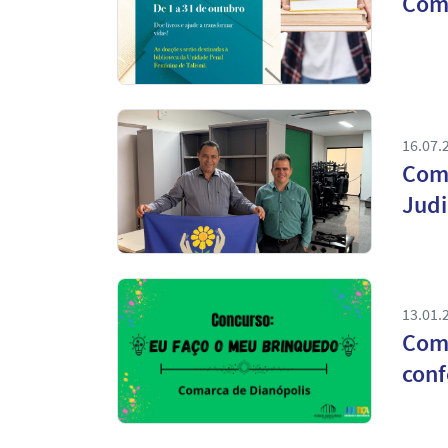
Coma
16.07.
Coma
Judi
13.01.
Coma
conf