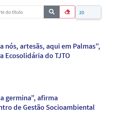
e do título
Mostrar #
COM_CONTENT_FORM_FILTER_SUBMIT
Limpar
a nós, artesãs, aqui em Palmas”,
a Ecosolidária do TJTO
a germina”, afirma
tro de Gestão Socioambiental