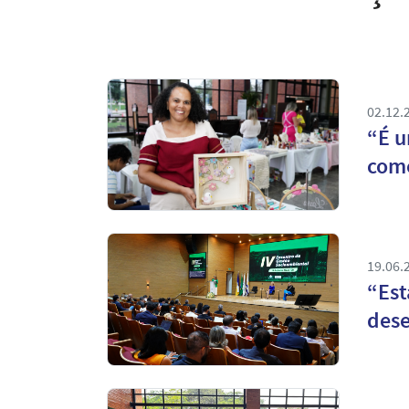
02.12.
“É u
come
19.06.
“Est
dese