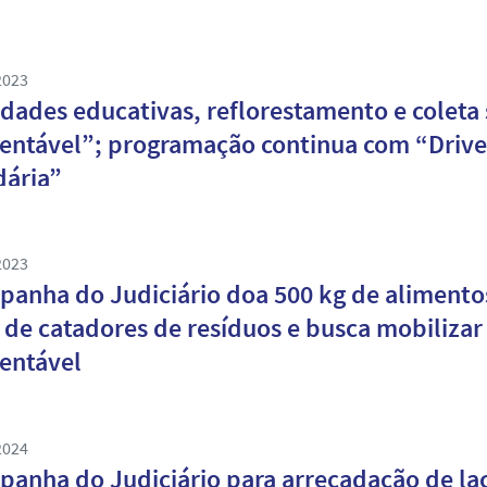
2023
idades educativas, reflorestamento e coleta
vel”; programação continua com “Drive-thru da Coleta Seletiva
dária”
2023
anha do Judiciário doa 500 kg de alimento
 de catadores de resíduos e busca mobilizar
entável
2024
anha do Judiciário para arrecadação de la