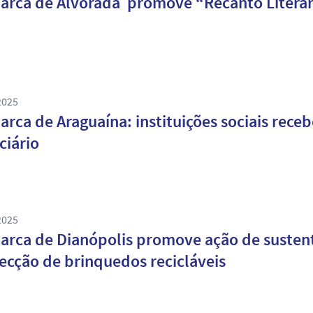
rca de Alvorada promove “Recanto Literári
2025
rca de Araguaína: instituições sociais rec
ciário
2025
rca de Dianópolis promove ação de susten
ecção de brinquedos recicláveis