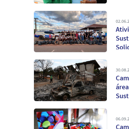
02.06.
Ativ
Sustentá
Soli
30.08.
Camp
área
Sust
06.09.
Camp