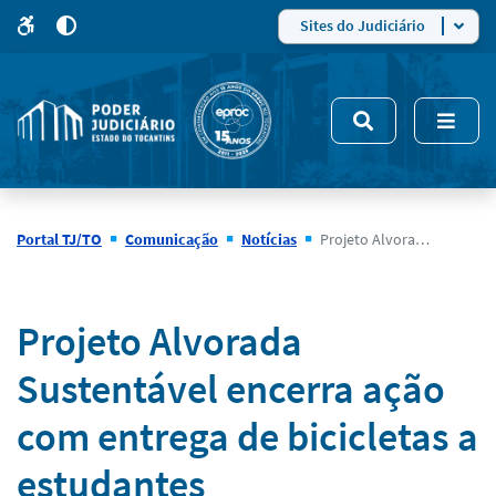
para
para
do
4
Mudar
Sites do Judiciário
para
site
o
modo
nsivo
de
5
alto
contraste
Portal TJ/TO
Comunicação
Notícias
Projeto Alvorada Sustentável encerra ação com entrega de bicicletas a estudantes
Notícias
Projeto Alvorada
Sustentável encerra ação
com entrega de bicicletas a
estudantes