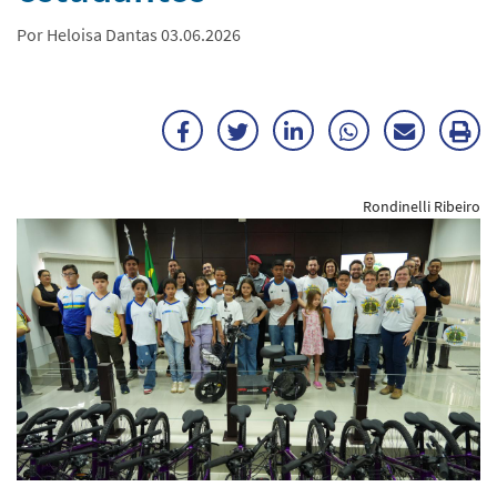
Por Heloisa Dantas 03.06.2026
Facebook
Twitter
LinkedIn
WhatsApp
Enviar
Im
por
ma
Rondinelli Ribeiro
E-
mail