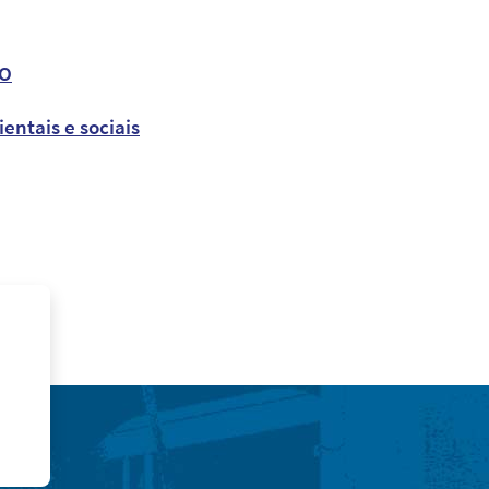
TO
ntais e sociais