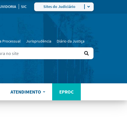
ra
UVIDORIA
SIC
Sites do Judiciário
a Processual
Jurisprudência
Diário da Justiça
Ir
ers for results.
para
o
resultado
ATENDIMENTO
EPROC