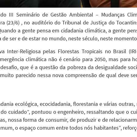
s do III Seminário de Gestão Ambiental – Mudanças Climá
ra (23/6) , no auditório do Tribunal de Justiça do Tocantin
 “Quando a gente pensa em cidadania climática, a gente pe
 de ser e de estar no mundo, neste século, neste momento
iva Inter-Religiosa pelas Florestas Tropicais no Brasil (IRI
mergência climática não é cenário para 2050, mas para h
 desafio, que é a questão da pobreza da desigualdade soci
o muito parecido nessa nova compreensão de qual deve se
ania ecológica, ecocidadania, florestania e várias outras
 do cuidado”, pontuou o engenheiro, ressaltando que o cu
has, nossa forma de consumir, de produzir e de relaciona
omum, o espaço comum entre todos nós habitantes”, reforço