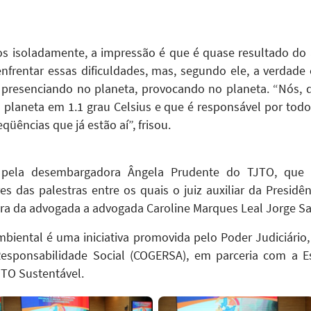
s isoladamente, a impressão é que é quase resultado do az
enfrentar essas dificuldades, mas, segundo ele, a verdade
presenciando no planeta, provocando no planeta. “Nós, de
laneta em 1.1 grau Celsius e que é responsável por todo 
qüências que já estão aí”, frisou.
pela desembargadora Ângela Prudente do TJTO, que e
s das palestras entre os quais o juiz auxiliar da Presidê
tra da advogada a advogada Caroline Marques Leal Jorge Sa
biental é uma iniciativa promovida pelo Poder Judiciário
esponsabilidade Social (COGERSA), em parceria com a Es
 TO Sustentável.