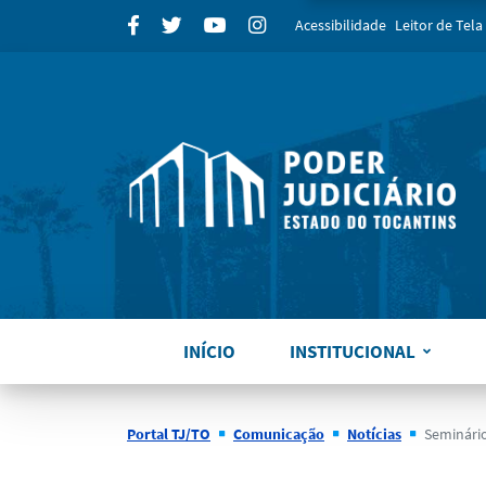
para
Facebook
Twitter
Youtube
Instagram
Acessibilidade
Leitor de Tela
INÍCIO
INSTITUCIONAL
Portal TJ/TO
Comunicação
Notícias
Seminário - Emergência 