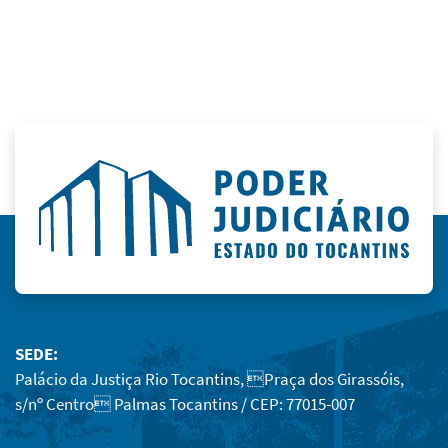
SEDE:
Palácio da Justiça Rio Tocantins, Praça dos Girassóis,
s/nº Centro Palmas Tocantins / CEP: 77015-007