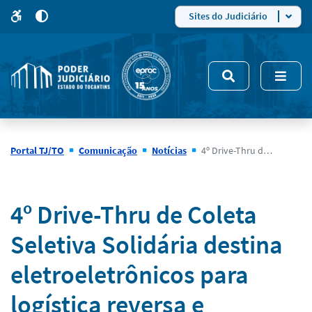
para
para
do
4
Mudar
Sites do Judiciário
para
site
o
modo
nsivo
de
5
alto
contraste
Portal TJ/TO
Comunicação
Notícias
4º Drive-Thru de Coleta Seletiva Solidária destina eletroeletrônicos para logística reversa e beneficia catadores e artesãos que transformam resíduos em fontes de renda
Notícias
4º Drive-Thru de Coleta
Seletiva Solidária destina
eletroeletrônicos para
logística reversa e