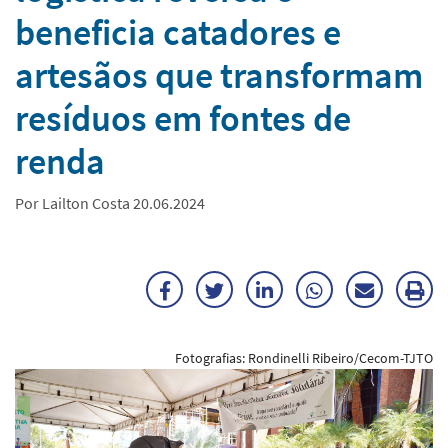
beneficia catadores e
artesãos que transformam
resíduos em fontes de
renda
Por Lailton Costa 20.06.2024
Facebook
Twitter
LinkedIn
WhatsApp
Enviar
Im
por
ma
Fotografias: Rondinelli Ribeiro/Cecom-TJTO
E-
mail