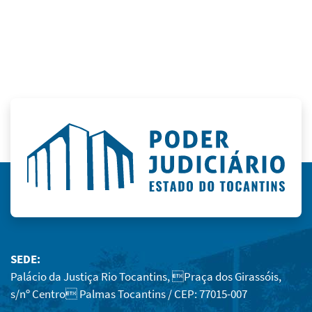
SEDE:
Palácio da Justiça Rio Tocantins, Praça dos Girassóis,
s/nº Centro Palmas Tocantins / CEP: 77015-007