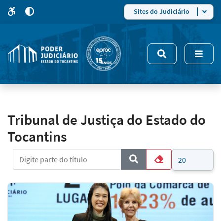
para
para
do
4
Mudar
Sites do Judiciário
para
site
o
modo
nsivo
de
5
alto
contraste
Tribunal de Justiça do Estado do
Tocantins
Digite parte do título
Mostrar #
COM_CONTENT_FORM_FI
Limpar