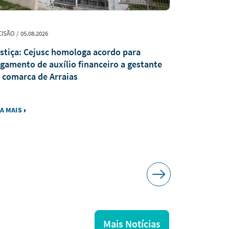
ISÃO / 05.08.2026
INSTITUCIONAL /
stiça: Cejusc homologa acordo para
Judiciário 
gamento de auxílio financeiro a gestante
solenidade
 comarca de Arraias
TRE para a
votação
IA MAIS
LEIA MAIS
Mais Notícias