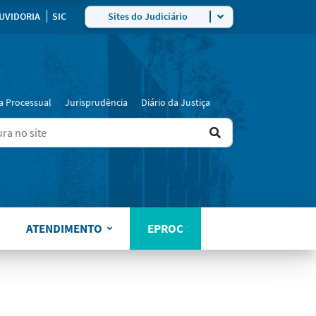
UVIDORIA
SIC
Sites do Judiciário
a Processual
Jurisprudência
Diário da Justiça
Ir
ers for results.
para
o
resultado
ATENDIMENTO
EPROC