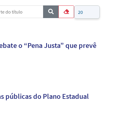
e do título
Mostrar #
COM_CONTENT_FORM_FILTER_SUBMIT
Limpar
ebate o “Pena Justa” que prevê
as públicas do Plano Estadual