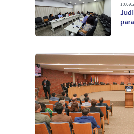
10.09.
Judiciá
para
Notícias
em
Destaque