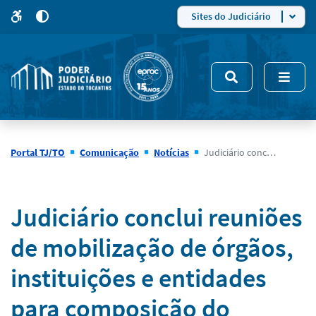
para
para
do
4
Mudar
Sites do Judiciário
para
site
o
modo
nsivo
de
5
alto
contraste
Portal TJ/TO
Comunicação
Notícias
Judiciário conclui reuniões de mobilização de órgãos, instituições e entidades para composição do Comitê Estadual de Políticas Penais
Notícias
Judiciário conclui reuniões
de mobilização de órgãos,
instituições e entidades
para composição do