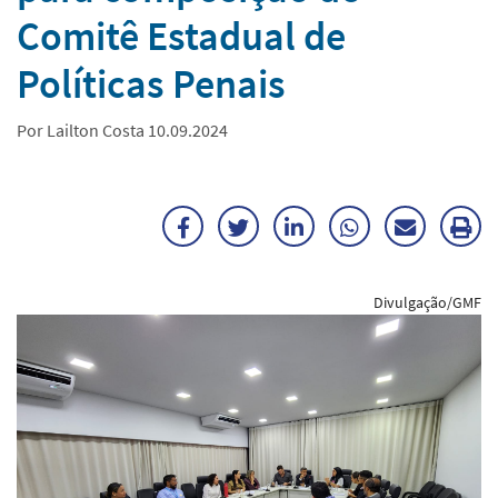
Comitê Estadual de
Políticas Penais
Por Lailton Costa 10.09.2024
Facebook
Twitter
LinkedIn
WhatsApp
Enviar
Im
por
ma
Divulgação/GMF
E-
mail