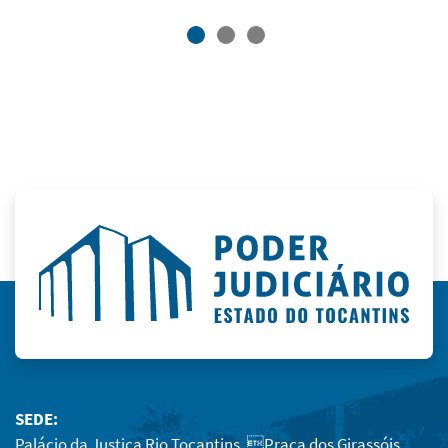
SEDE:
Palácio da Justiça Rio Tocantins, Praça dos Girassóis,