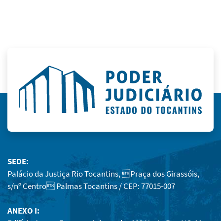
SEDE:
Palácio da Justiça Rio Tocantins, Praça dos Girassóis,
s/nº Centro Palmas Tocantins / CEP: 77015-007
ANEXO I: