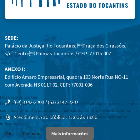
SEDE:
Palácio da Justiça Rio Tocantins, Praça dos Girassóis,
s/nº Centro Palmas Tocantins / CEP: 77015-007
ANEXO I:
Edifício Amaro Empresarial, quadra 103 Norte Rua NO-11
com Avenida NS 01 LT 02. CEP: 77001-036
Nós usamos cookies
(63) 3142-2200 / (63) 3142-2201
Usamos cookies ou tecnologias similares para finalidades técnicas e, com
seu consentimento, para outras finalidades, conforme especificado na
Atendimento ao público: 12:00 às 18:00
política de cookies. Negá-los poderá tornar os recursos relacionados
indisponíveis.
Ok
Recusar
Mais informações