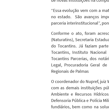
de novas instituições na compo
“Essa evolução vem com a matu
no estado. São avanços impo
parceria interinstitucional”, 
Conforme o ato, foram acresc
(Naturatins), Secretaria Estadu
do Tocantins. Já faziam part
Tocantins, Instituto Nacional
Tocantins Parcerias, dos notár
Legal, Procuradoria Geral de
Regionais de Palmas
O coordenador do Nupref, juiz 
com as demais instituições púb
Ambiente e Recursos Hídricos,
Defensoria Pública e Polícia Mi
fundiários, bem como na soluç