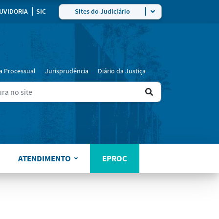
ra
UVIDORIA
SIC
Sites do Judiciário
a Processual
Jurisprudência
Diário da Justiça
Ir
ers for results.
para
o
resultado
ATENDIMENTO
EPROC