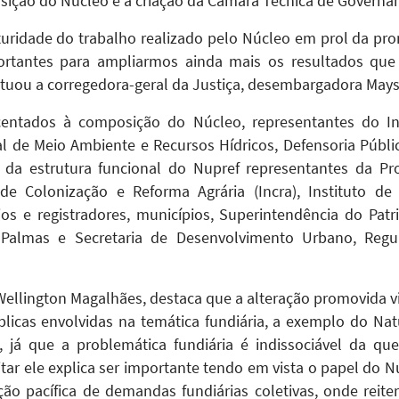
sição do Núcleo e a criação da Câmara Técnica de Governan
ridade do trabalho realizado pelo Núcleo em prol da pr
rtantes para ampliarmos ainda mais os resultados que
pontuou a corregedora-geral da Justiça, desembargadora May
entados à composição do Núcleo, representantes do In
al de Meio Ambiente e Recursos Hídricos, Defensoria Públic
e da estrutura funcional do Nupref representantes da Pr
 de Colonização e Reforma Agrária (Incra), Instituto de T
ios e registradores, municípios, Superintendência do Pat
 Palmas e Secretaria de Desenvolvimento Urbano, Regul
Wellington Magalhães, destaca que a alteração promovida v
licas envolvidas na temática fundiária, a exemplo do Nat
 já que a problemática fundiária é indissociável da qu
litar ele explica ser importante tendo em vista o papel do 
ão pacífica de demandas fundiárias coletivas, onde reiter