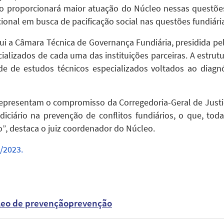
ão proporcionará maior atuação do Núcleo nessas questõe
cional em busca de pacificação social nas questões fundiári
tui a Câmara Técnica de Governança Fundiária, presidida p
cializados de cada uma das instituições parceiras. A estru
 de estudos técnicos especializados voltados ao diagnó
epresentam o compromisso da Corregedoria-Geral de Justiç
iciário na prevenção de conflitos fundiários, o que, to
, destaca o juiz coordenador do Núcleo.
/2023.
leo de prevenção
prevenção