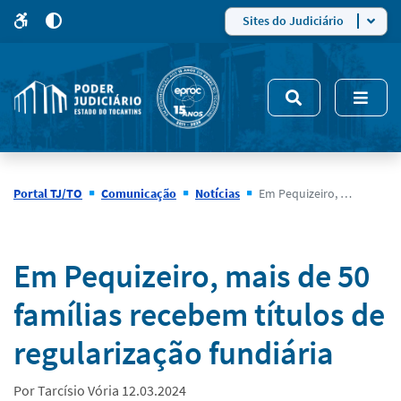
para
para
do
4
Mudar
Sites do Judiciário
para
site
o
modo
nsivo
de
5
alto
contraste
Portal TJ/TO
Comunicação
Notícias
Em Pequizeiro, mais de 50 famílias recebem títulos de regularização fundiária
Notícias
Em Pequizeiro, mais de 50
famílias recebem títulos de
regularização fundiária
Por Tarcísio Vória 12.03.2024