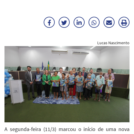
Facebook
Twitter
LinkedIn
WhatsApp
Enviar
Im
por
ma
Lucas Nascimento
E-
mail
A segunda-feira (11/3) marcou o início de uma nova