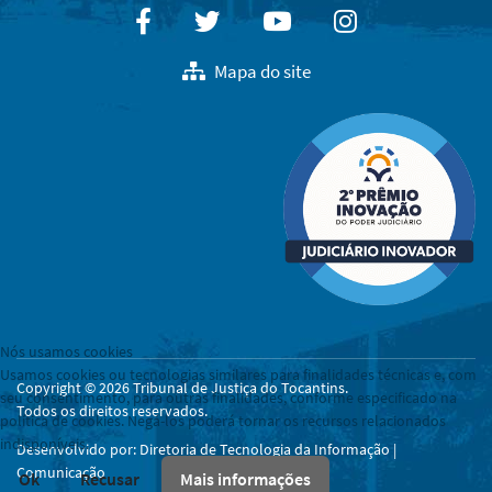
Facebook
Twitter
Youtube
Instagram
Mapa do site
Nós usamos cookies
Usamos cookies ou tecnologias similares para finalidades técnicas e, com
Copyright © 2026 Tribunal de Justiça do Tocantins.
seu consentimento, para outras finalidades, conforme especificado na
Todos os direitos reservados.
política de cookies. Negá-los poderá tornar os recursos relacionados
indisponíveis.
Desenvolvido por: Diretoria de Tecnologia da Informação |
Comunicação
Ok
Recusar
Mais informações