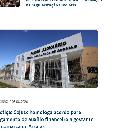
na regularização fundiária
ISÃO / 05.08.2026
INSTITUCIONAL /
stiça: Cejusc homologa acordo para
Judiciário 
gamento de auxílio financeiro a gestante
solenidade
 comarca de Arraias
TRE para a