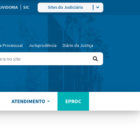
UVIDORIA
SIC
Sites do Judiciário
a Processual
Jurisprudência
Diário da Justiça
Ir
ers for results.
para
o
resultado
ATENDIMENTO
EPROC