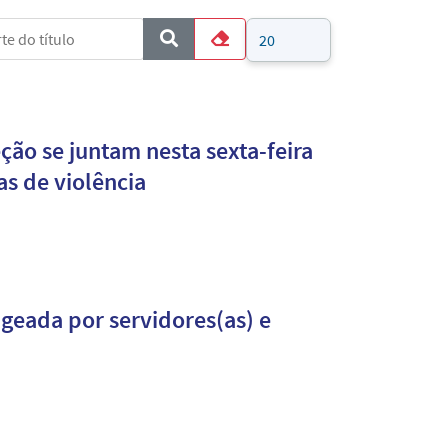
e do título
Mostrar #
COM_CONTENT_FORM_FILTER_SUBMIT
Limpar
eção se juntam nesta sexta-feira
as de violência
geada por servidores(as) e