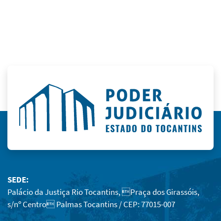
SEDE:
Palácio da Justiça Rio Tocantins, Praça dos Girassóis,
s/nº Centro Palmas Tocantins / CEP: 77015-007